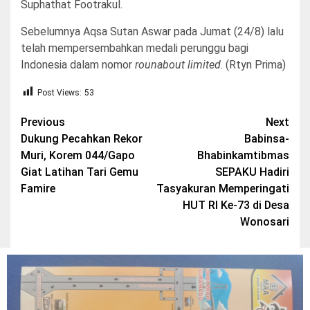
Suphathat Footrakul.
Sebelumnya Aqsa Sutan Aswar pada Jumat (24/8) lalu
telah mempersembahkan medali perunggu bagi
Indonesia dalam nomor
rounabout limited
. (Rtyn Prima)
Post Views:
53
Post
Previous
Next
Dukung Pecahkan Rekor
Babinsa-
navigation
Muri, Korem 044/Gapo
Bhabinkamtibmas
Giat Latihan Tari Gemu
SEPAKU Hadiri
Famire
Tasyakuran Memperingati
HUT RI Ke-73 di Desa
Wonosari