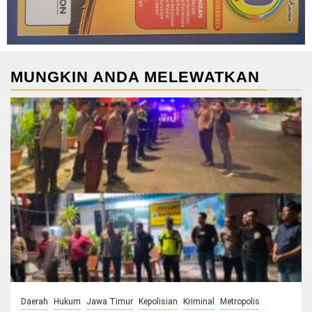
MUNGKIN ANDA MELEWATKAN
Daerah
Hukum
Jawa Timur
Kepolisian
Kriminal
Metropolis