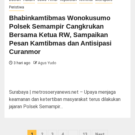
Peristiwa
Bhabinkamtibmas Wonokusumo
Polsek Semampir Cangkrukan
Bersama Ketua RW, Sampaikan
Pesan Kamtibmas dan Antisipasi
Curanmor
3 hari ago
Agus Yudo
Surabaya | metrosoeryanews.net – Upaya menjaga
keamanan dan ketertiban masyarakat terus dilakukan
jajaran Polsek Semampir…
Paginasi
1
2
3
4
…
13
Next