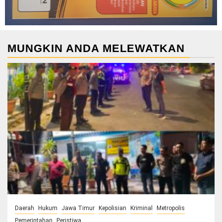
MUNGKIN ANDA MELEWATKAN
Daerah
Hukum
Jawa Timur
Kepolisian
Kriminal
Metropolis
Pemerintahan
Peristiwa