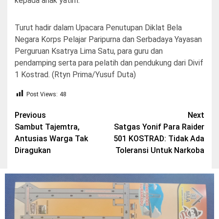
kepada anak yatim.
Turut hadir dalam Upacara Penutupan Diklat Bela
Negara Korps Pelajar Paripurna dan Serbadaya Yayasan
Perguruan Ksatrya Lima Satu, para guru dan
pendamping serta para pelatih dan pendukung dari Divif
1 Kostrad. (Rtyn Prima/Yusuf Duta)
Post Views:
48
Post
Previous
Next
Sambut Tajemtra,
Satgas Yonif Para Raider
navigation
Antusias Warga Tak
501 KOSTRAD: Tidak Ada
Diragukan
Toleransi Untuk Narkoba