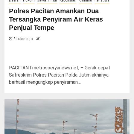
Daerah
Hukum
Jawa Timur
Kepolisian
Kriminal
Peristiwa
Polres Pacitan Amankan Dua
Tersangka Penyiram Air Keras
Penjual Tempe
3 bulan ago
PACITAN l metrosoeryanews.net, – Gerak cepat
Satreskrim Polres Pacitan Polda Jatim akhirnya
berhasil mengungkap penyiraman…