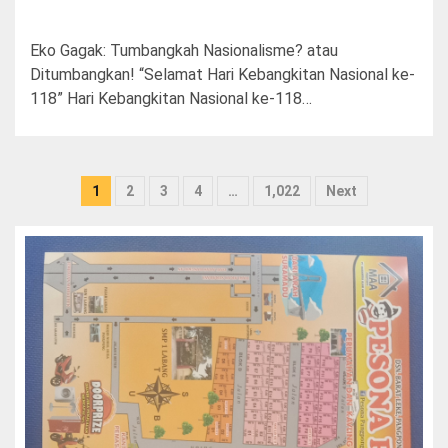
Eko Gagak: Tumbangkah Nasionalisme? atau
Ditumbangkan! “Selamat Hari Kebangkitan Nasional ke-
118” Hari Kebangkitan Nasional ke-118…
Paginasi
1
2
3
4
…
1,022
Next
pos