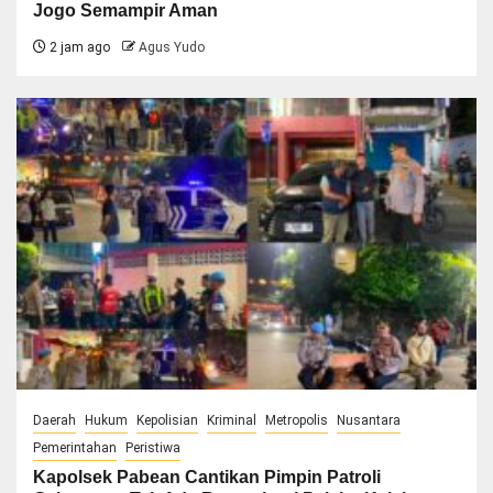
Jogo Semampir Aman
2 jam ago
Agus Yudo
Daerah
Hukum
Kepolisian
Kriminal
Metropolis
Nusantara
Pemerintahan
Peristiwa
Kapolsek Pabean Cantikan Pimpin Patroli