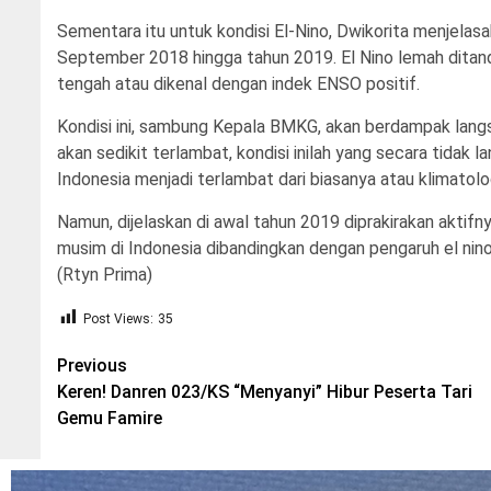
Sementara itu untuk kondisi El-Nino, Dwikorita menjelas
September 2018 hingga tahun 2019. El Nino lemah ditanda
tengah atau dikenal dengan indek ENSO positif.
Kondisi ini, sambung Kepala BMKG, akan berdampak langsu
akan sedikit terlambat, kondisi inilah yang secara tidak
Indonesia menjadi terlambat dari biasanya atau klimatolo
Namun, dijelaskan di awal tahun 2019 diprakirakan aktifn
musim di Indonesia dibandingkan dengan pengaruh el nino, 
(Rtyn Prima)
Post Views:
35
Post
Previous
Keren! Danren 023/KS “Menyanyi” Hibur Peserta Tari
navigation
Gemu Famire