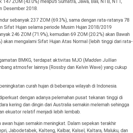
 147 ZOM (43.0%) meliputi Sumatra, Jawa, Bali, NTB, NTT,
lan Desember 2018.
ndur sebanyak 237 ZOM (69.3%), sama dengan rata-ratanya 78
an Sifat Hujan selama periode Musim Hujan 2018/2019
ebanyak 246 ZOM (71.9%), kemudian 69 ZOM (20.2%) akan Bawah
) akan mengalami Sifat Hujan Atas Normal (lebih tinggi dari rata-
engamatan BMKG, terdapat aktivitas MJO (
Madden Jullian
mbang atmosfer lainnya (Rossby dan Kelvin Wave) yang cukup
peningkatan curah hujan di beberapa wilayah di Indonesia.
 diperkuat dengan adanya pelemahan pusat tekanan tinggi di
ara kering dan dingin dari Australia semakin melemah sehingga
n ekuator relatif menjadi lebih lembab.
n awan hujan semakin meningkat. Dalam sepekan terakhir
epri, Jabodetabek, Kalteng, Kalbar, Kalsel, Kaltara, Maluku, dan