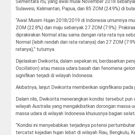
Sementara itu, yang awal mulai November 2018 sebanyak
Sulawesi, Kalimantan, Papua, dan 85 ZOM (24.9%) di bu
“Awal Musim Hujan 2018/2019 di Indonesia umumnya mu
ZOM (22.8%) dan maju sebanyak 27 ZOM (7.9%). Prakira
diprakirakan Normal atau sama dengan rata-rata nya s
Normal (lebih rendah dari rata-ratanya) dan 27 ZOM (7.9%
ratanya),” tuturnya.
Dijelaskan Dwikorita, dalam sepekan ini, berdasarkan p
Oscillation
) atau massa udara basah dan fenomena gelo
signifikan terjadi di wilayah Indonesia.
Akibatnya, lanjut Dwikorita memberikan signifikansi pada 
Dalam rilis, Dwikorita menerangkan kondisi tersebut pun
wilayah Australia yang mengakibatkan dorongan massa ud
massa udara di wilayah Indonesia khususnya bagian selata
“Kondisi ini menyebabkan terjadinya potensi pertumbuha
tercatat kejadian hujan lebat di wilayah Riau, Bengkulu, K