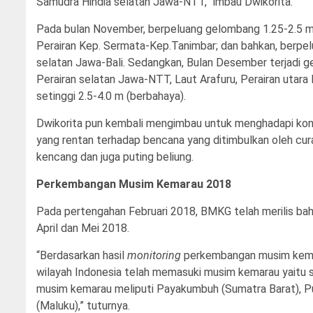
Samudra Hindia selatan Jawa-NTT,” imbau Dwikorita.
Pada bulan November, berpeluang gelombang 1.25-2.5 m 
Perairan Kep. Sermata-Kep.Tanimbar; dan bahkan, berpelu
selatan Jawa-Bali. Sedangkan, Bulan Desember terjadi ge
Perairan selatan Jawa-NTT, Laut Arafuru, Perairan utara
setinggi 2.5-4.0 m (berbahaya).
Dwikorita pun kembali mengimbau untuk menghadapi kond
yang rentan terhadap bencana yang ditimbulkan oleh curah 
kencang dan juga puting beliung.
Perkembangan Musim Kemarau 2018
Pada pertengahan Februari 2018, BMKG telah merilis bah
April dan Mei 2018.
“Berdasarkan hasil
monitoring
perkembangan musim kemara
wilayah Indonesia telah memasuki musim kemarau yaitu
musim kemarau meliputi Payakumbuh (Sumatra Barat), Pul
(Maluku),” tuturnya.