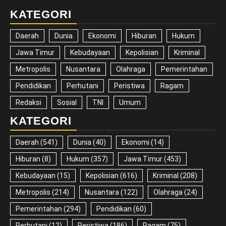
KATEGORI
Daerah
Dunia
Ekonomi
Hiburan
Hukum
Jawa Timur
Kebudayaan
Kepolisian
Kriminal
Metropolis
Nusantara
Olahraga
Pemerintahan
Pendidikan
Perhutani
Peristiwa
Ragam
Redaksi
Sosial
TNI
Umum
KATEGORI
Daerah
(541)
Dunia
(40)
Ekonomi
(14)
Hiburan
(8)
Hukum
(357)
Jawa Timur
(453)
Kebudayaan
(15)
Kepolisian
(616)
Kriminal
(208)
Metropolis
(214)
Nusantara
(122)
Olahraga
(24)
Pemerintahan
(294)
Pendidikan
(60)
Perhutani
(12)
Peristiwa
(186)
Ragam
(75)