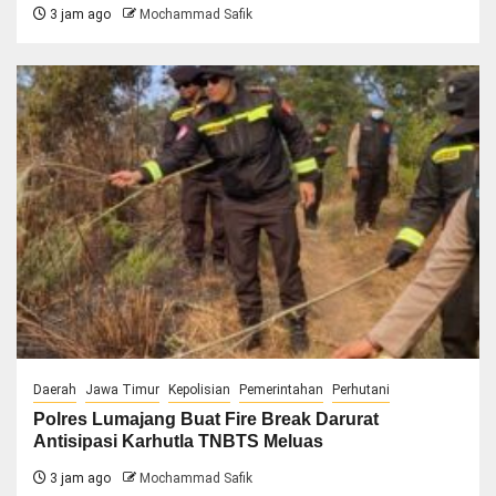
3 jam ago
Mochammad Safik
Daerah
Jawa Timur
Kepolisian
Pemerintahan
Perhutani
Polres Lumajang Buat Fire Break Darurat
Antisipasi Karhutla TNBTS Meluas
3 jam ago
Mochammad Safik