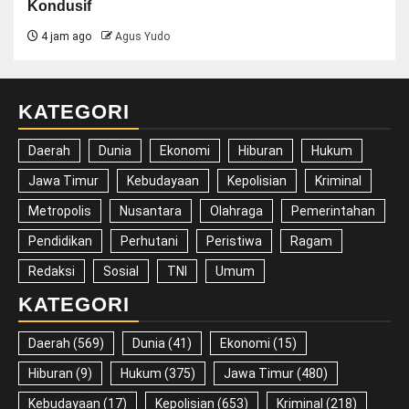
Kondusif
4 jam ago
Agus Yudo
KATEGORI
Daerah
Dunia
Ekonomi
Hiburan
Hukum
Jawa Timur
Kebudayaan
Kepolisian
Kriminal
Metropolis
Nusantara
Olahraga
Pemerintahan
Pendidikan
Perhutani
Peristiwa
Ragam
Redaksi
Sosial
TNI
Umum
KATEGORI
Daerah
(569)
Dunia
(41)
Ekonomi
(15)
Hiburan
(9)
Hukum
(375)
Jawa Timur
(480)
Kebudayaan
(17)
Kepolisian
(653)
Kriminal
(218)