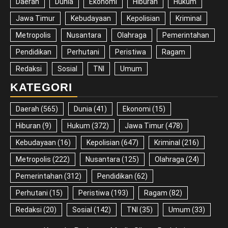
Daerah
Dunia
Ekonomi
Hiburan
Hukum
Jawa Timur
Kebudayaan
Kepolisian
Kriminal
Metropolis
Nusantara
Olahraga
Pemerintahan
Pendidikan
Perhutani
Peristiwa
Ragam
Redaksi
Sosial
TNI
Umum
KATEGORI
Daerah
(565)
Dunia
(41)
Ekonomi
(15)
Hiburan
(9)
Hukum
(372)
Jawa Timur
(478)
Kebudayaan
(16)
Kepolisian
(647)
Kriminal
(216)
Metropolis
(222)
Nusantara
(125)
Olahraga
(24)
Pemerintahan
(312)
Pendidikan
(62)
Perhutani
(15)
Peristiwa
(193)
Ragam
(82)
Redaksi
(20)
Sosial
(142)
TNI
(35)
Umum
(33)