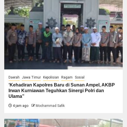
Daerah
Jawa Timur
Kepolisian
Ragam
Sosial
‘Kehadiran Kapolres Baru di Sunan Ampel, AKBP
Irwan Kurniawan Teguhkan Sinergi Polri dan
Ulama”
4 jam ago
Mochammad Safik