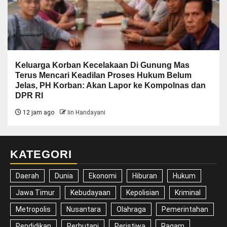
Keluarga Korban Kecelakaan Di Gunung Mas
Terus Mencari Keadilan Proses Hukum Belum
Jelas, PH Korban: Akan Lapor ke Kompolnas dan
DPR RI
12 jam ago
Iin Handayani
KATEGORI
Daerah
Dunia
Ekonomi
Hiburan
Hukum
Jawa Timur
Kebudayaan
Kepolisian
Kriminal
Metropolis
Nusantara
Olahraga
Pemerintahan
Pendidikan
Perhutani
Peristiwa
Ragam