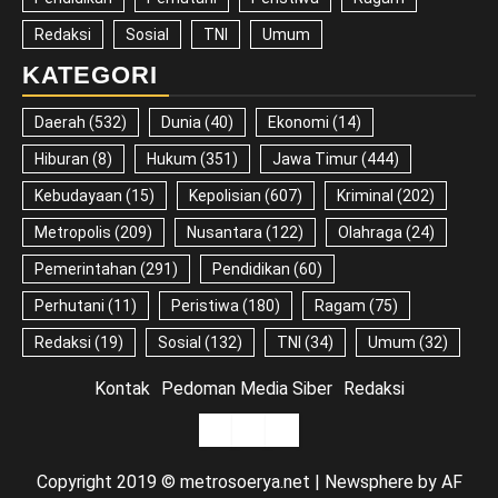
Redaksi
Sosial
TNI
Umum
KATEGORI
Daerah
(532)
Dunia
(40)
Ekonomi
(14)
Hiburan
(8)
Hukum
(351)
Jawa Timur
(444)
Kebudayaan
(15)
Kepolisian
(607)
Kriminal
(202)
Metropolis
(209)
Nusantara
(122)
Olahraga
(24)
Pemerintahan
(291)
Pendidikan
(60)
Perhutani
(11)
Peristiwa
(180)
Ragam
(75)
Redaksi
(19)
Sosial
(132)
TNI
(34)
Umum
(32)
Kontak
Pedoman Media Siber
Redaksi
Kontak
Pedoman
Redaksi
Media
Copyright 2019 © metrosoerya.net
|
Newsphere
by AF
Siber