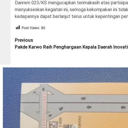
Danrem 023/KS mengucapkan terimakasih atas partisipas
menyukseskan kegiatan ini, semoga kekompakan ini tida
kedepannya dapat berlanjut terus untuk kepentingan pem
Post Views:
80
Post
Previous
Pakde Karwo Raih Penghargaan Kepala Daerah Inovati
navigation