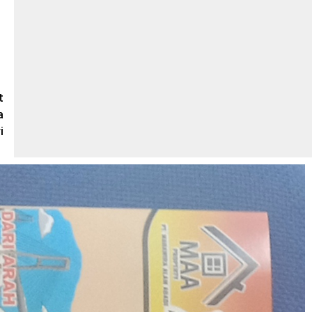
t
a
i