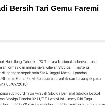
di Bersih Tari Gemu Faremi
 Hari Ulang Tahun ke-73 Tentara Nasional Indonesia tahun
elajar , ormas dan mahasisiwa wilayah Sibolga – Tapteng
 di lapangan sepak bola SMA Unggul Mata uli pandan ,
RI tarian Gemu Fa Mi Re secara serent
ak dan terbanyak pada
in ( 03/09/2018).
gi sub koordinator wilayah Sibolga Danlanal Sibolga Letkol
ilayah Sibolga Dandim 0211/TT Letkol Inf Jimmy Rihi Tugu,
si korem 023/KS dan kabalak korem 023/ turut juga tampil dala