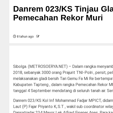
Danrem 023/KS Tinjau Gla
Pemecahan Rekor Muri
8 tahun ago
Sibolga. (METROSOERYA.NET) – Dalam rangka menyambut
2018, sebanyak 3000 orang Prajurit TNI-Polri , persit, p
melaksanakan gladi bersih Tari Gemu Fa Mi Re bertempat
Kabupaten Tapteng , dalam rangka Pemecahan Rekor MU
tanggal 4 September mendatang di seluruh tanah air. Sen
Danrem 023/KS Kol Inf Mohammad Fadjar MPICT, didampin
Laut (P) Fajar Priyanto K,.S.T , wakil sub coordinator w
Dansatradar 234 Mayor Lek Alfred Eisener Anes. Para ka