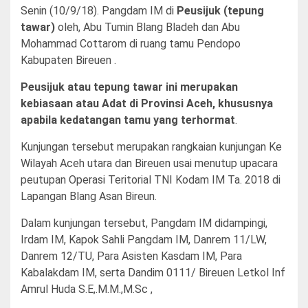
Senin (10/9/18). Pangdam IM di
Peusijuk (tepung
tawar)
oleh, Abu Tumin Blang Bladeh dan Abu
Mohammad Cottarom di ruang tamu Pendopo
Kabupaten Bireuen .
Peusijuk atau tepung tawar ini merupakan
kebiasaan atau Adat di Provinsi Aceh, khususn
ya
apabila kedatangan tamu yang terhormat
.
Kunjungan tersebut merupakan rangkaian kunjungan Ke
Wilayah Aceh utara dan Bireuen usai menutup upacara
peutupan Operasi Teritorial TNI Kodam IM Ta. 2018 di
Lapangan Blang Asan Bireun.
Dalam kunjungan tersebut, Pangdam IM didampingi,
Irdam IM, Kapok Sahli Pangdam IM, Danrem 11/LW,
Danrem 12/TU, Para Asisten Kasdam IM, Para
Kabalakdam IM, serta Dandim 0111/ Bireuen Letkol Inf
Amrul Huda S.E,.M.M.,M.Sc ,