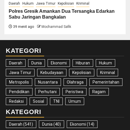
Daerah
Hukum
Jawa Timur
Kepolisian
Kriminal
Polres Gresik Amankan Dua Tersangka Edarkan
Sabu Jaringan Bangkalan
39 menit ago
Mochammad Safik
KATEGORI
Daerah
Dunia
Ekonomi
Hiburan
Hukum
Jawa Timur
Kebudayaan
Kepolisian
Kriminal
Metropolis
Nusantara
Olahraga
Pemerintahan
Pendidikan
Perhutani
Peristiwa
Ragam
Redaksi
Sosial
TNI
Umum
KATEGORI
Daerah
(541)
Dunia
(40)
Ekonomi
(14)