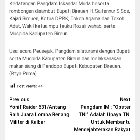
Kedatangan Pangdam Iskandar Muda beserta
rombongan disambut Bupati Bireuen H. Saifannur S.Sos,
Kajari Bireuen, Ketua DPRK, Tokoh Agama dan Tokoh
Adat, Wakil ketua mpu teuku Rozali wahab, serta
Muspida Kabupaten Bireun.
Usai acara Peusejuk, Pangdam silaturami dengan Bupati
serta Muspida Kabupaten Bireun dan melaksanakan
makan siang di Pendopo Bupati Kabupaten Bireuen.
(Rtyn Prima)
Post Views:
44
Post
Previous
Next
Yonif Raider 631/Antang
Pangdam IM : “Opster
navigation
Raih Juara Lomba Renang
TNI” Adalah Upaya TNI
Militer di Kalbar
Untuk Membantu
Mensejahterakan Rakyat