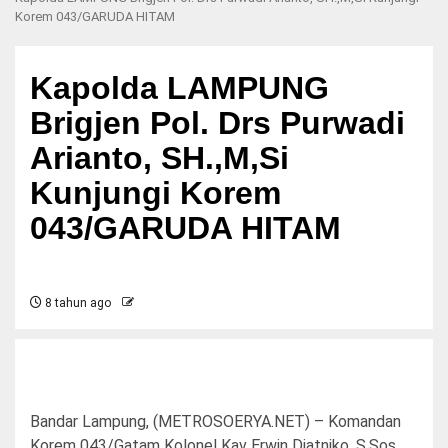
Korem 043/GARUDA HITAM
Kapolda LAMPUNG
Brigjen Pol. Drs Purwadi
Arianto, SH.,M,Si
Kunjungi Korem
043/GARUDA HITAM
8 tahun ago
Bandar Lampung, (METROSOERYA.NET) – Komandan
Korem 043/Gatam Kolonel Kav Erwin Djatniko, S.Sos