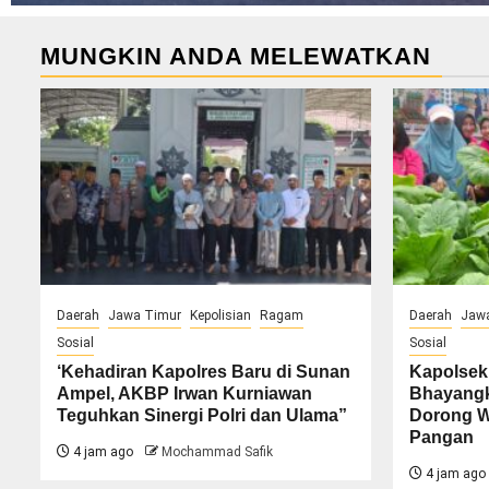
MUNGKIN ANDA MELEWATKAN
Daerah
Jawa Timur
Kepolisian
Ragam
Daerah
Jaw
Sosial
Sosial
‘Kehadiran Kapolres Baru di Sunan
Kapolsek
Ampel, AKBP Irwan Kurniawan
Bhayangk
Teguhkan Sinergi Polri dan Ulama”
Dorong W
Pangan
4 jam ago
Mochammad Safik
4 jam ago