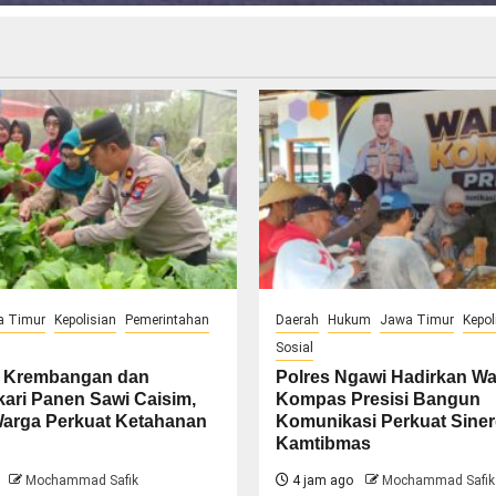
a Timur
Kepolisian
Pemerintahan
Daerah
Hukum
Jawa Timur
Kepol
Sosial
 Krembangan dan
Polres Ngawi Hadirkan W
ari Panen Sawi Caisim,
Kompas Presisi Bangun
arga Perkuat Ketahanan
Komunikasi Perkuat Siner
Kamtibmas
Mochammad Safik
4 jam ago
Mochammad Safik