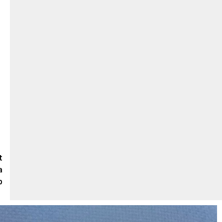
t
a
b