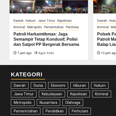
Daerah
Hukum
Jawa Timur
Kepolisian
Daerah
Huk
Kriminal
Metropolis
Pemerintahan
Peristiwa
Kriminal
Met
Patroli Harkamtibmas: Jaga
Polsek P
Semampir Tetap Kondusif, Polisi
Patroli M
dan Satpol PP Bergerak Bersama
Balap Lia
7 jam ago
Agus Yudo
13 jam ag
KATEGORI
Daerah
Dunia
Ekonomi
Hiburan
Hukum
Jawa Timur
Kebudayaan
Kepolisian
Kriminal
Metropolis
Nusantara
Olahraga
Pemerintahan
Pendidikan
Perhutani