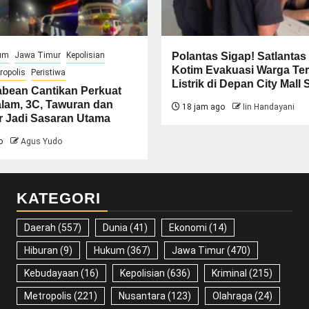
um
Jawa Timur
Kepolisian
Polantas Sigap! Satlantas
Kotim Evakuasi Warga Te
ropolis
Peristiwa
Listrik di Depan City Mall
abean Cantikan Perkuat
alam, 3C, Tawuran dan
18 jam ago
Iin Handayani
r Jadi Sasaran Utama
o
Agus Yudo
KATEGORI
Daerah
(557)
Dunia
(41)
Ekonomi
(14)
Hiburan
(9)
Hukum
(367)
Jawa Timur
(470)
Kebudayaan
(16)
Kepolisian
(636)
Kriminal
(215)
Metropolis
(221)
Nusantara
(123)
Olahraga
(24)