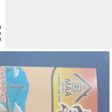
t
n
t