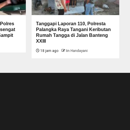
 Polres
Tanggapi Laporan 110, Polresta
rsengat
Palangka Raya Tangani Keributan
 Sampit
Rumah Tangga di Jalan Banteng
XXIII
18 jam ago
Iin Handayani