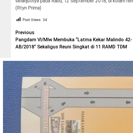
selanjutnya pada Rabu, 12 September 2018, di kolam ren
(Rtyn Prima)
Post Views:
34
Post
Previous
Pangdam VI/Mlw Membuka “Latma Kekar Malindo 42-
navigation
AB/2018” Sekaligus Reuni Singkat di 11 RAMD TDM