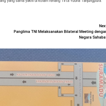
ang yang sama yakni di kolam renang Tirta Yudha Tanjungpura.
Nex
Panglima TNI Melaksanakan Bilateral Meeting denga
Negara Sahaba