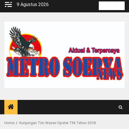
Skip
9 Agustus 2026
Kontak
Pedoma
Red
to
Media
content
Siber
Home
Kunjungan Tim Wasev Opster TNI Tahun 2018