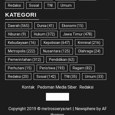
Redaksi
Sosial
TNI
Umum
KATEGORI
Daerah
(565)
Dunia
(41)
Ekonomi
(15)
Hiburan
(9)
Hukum
(372)
Jawa Timur
(478)
Kebudayaan
(16)
Kepolisian
(647)
Kriminal
(216)
Metropolis
(222)
Nusantara
(125)
Olahraga
(24)
Pemerintahan
(312)
Pendidikan
(62)
Perhutani
(15)
Peristiwa
(193)
Ragam
(82)
Redaksi
(20)
Sosial
(142)
TNI
(35)
Umum
(33)
Kontak
Pedoman Media Siber
Redaksi
Kontak
Pedoman
Redaksi
Media
Copyright 2019 © metrosoerya.net
|
Newsphere
by AF
Siber
themes.