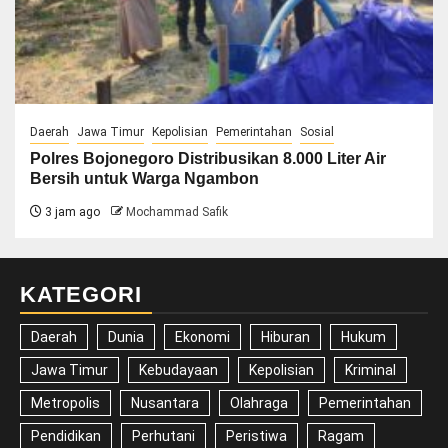
Daerah
Jawa Timur
Kepolisian
Pemerintahan
Sosial
Polres Bojonegoro Distribusikan 8.000 Liter Air
Bersih untuk Warga Ngambon
3 jam ago
Mochammad Safik
KATEGORI
Daerah
Dunia
Ekonomi
Hiburan
Hukum
Jawa Timur
Kebudayaan
Kepolisian
Kriminal
Metropolis
Nusantara
Olahraga
Pemerintahan
Pendidikan
Perhutani
Peristiwa
Ragam