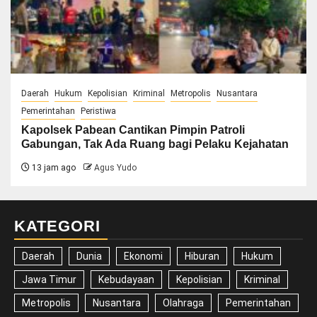
Daerah
Hukum
Kepolisian
Kriminal
Metropolis
Nusantara
Pemerintahan
Peristiwa
Kapolsek Pabean Cantikan Pimpin Patroli
Gabungan, Tak Ada Ruang bagi Pelaku Kejahatan
13 jam ago
Agus Yudo
KATEGORI
Daerah
Dunia
Ekonomi
Hiburan
Hukum
Jawa Timur
Kebudayaan
Kepolisian
Kriminal
Metropolis
Nusantara
Olahraga
Pemerintahan