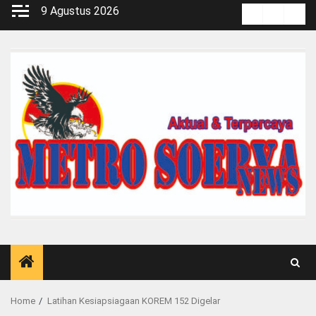
Skip
9 Agustus 2026
Kontak
Pedoma
Red
to
Media
content
Siber
Home
Latihan Kesiapsiagaan KOREM 152 Digelar