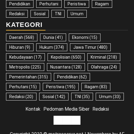
Pendidikan
Perhutani
Peristiwa
Ragam
Redaksi
Sosial
TNI
Umum
KATEGORI
Daerah
(568)
Dunia
(41)
Ekonomi
(15)
Hiburan
(9)
Hukum
(374)
Jawa Timur
(480)
Kebudayaan
(17)
Kepolisian
(650)
Kriminal
(218)
Metropolis
(225)
Nusantara
(128)
Olahraga
(24)
Pemerintahan
(315)
Pendidikan
(62)
Perhutani
(15)
Peristiwa
(195)
Ragam
(83)
Redaksi
(20)
Sosial
(142)
TNI
(35)
Umum
(33)
Kontak
Pedoman Media Siber
Redaksi
Kontak
Pedoman
Redaksi
Media