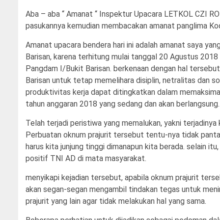
Aba – aba “ Amanat “ Inspektur Upacara LETKOL CZI R
pasukannya kemudian membacakan amanat panglima Kodam
Amanat upacara bendera hari ini adalah amanat saya ya
Barisan, karena terhitung mulai tanggal 20 Agustus 201
Pangdam I/Bukit Barisan. berkenaan dengan hal tersebut
Barisan untuk tetap memelihara disiplin, netralitas dan s
produktivitas kerja dapat ditingkatkan dalam memaksimal
tahun anggaran 2018 yang sedang dan akan berlangsung.
Telah terjadi peristiwa yang memalukan, yakni terjadinya
Perbuatan oknum prajurit tersebut tentu-nya tidak pant
harus kita junjung tinggi dimanapun kita berada. selain i
positif TNI AD di mata masyarakat.
menyikapi kejadian tersebut, apabila oknum prajurit ter
akan segan-segan mengambil tindakan tegas untuk menim
prajurit yang lain agar tidak melakukan hal yang sama.