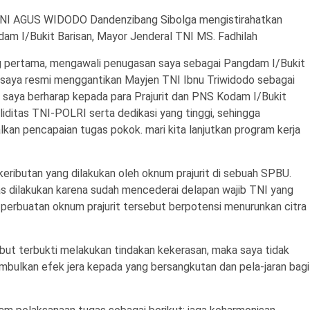
ONI AGUS WIDODO Dandenzibang Sibolga mengistirahatkan
 I/Bukit Barisan, Mayor Jenderal TNI MS. Fadhilah
ng pertama, mengawali penugasan saya sebagai Pangdam I/Bukit
8 saya resmi menggantikan Mayjen TNI Ibnu Triwidodo sebagai
 saya berharap kepada para Prajurit dan PNS Kodam I/Bukit
oliditas TNI-POLRI serta dedikasi yang tinggi, sehingga
kan pencapaian tugas pokok. mari kita lanjutkan program kerja
 keributan yang dilakukan oleh oknum prajurit di sebuah SPBU.
as dilakukan karena sudah mencederai delapan wajib TNI yang
tu, perbuatan oknum prajurit tersebut berpotensi menurunkan citra
sebut terbukti melakukan tindakan kekerasan, maka saya tidak
bulkan efek jera kepada yang bersangkutan dan pela-jaran bagi