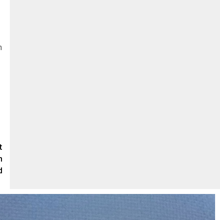
n
t
n
d