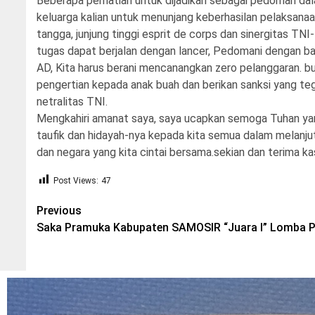
Beberapa perhatian untuk dijadikan sebagai pedoman dal
keluarga kalian untuk menunjang keberhasilan pelaksanaa
tangga, junjung tinggi esprit de corps dan sinergitas T
tugas dapat berjalan dengan lancer, Pedomani dengan ba
AD, Kita harus berani mencanangkan zero pelanggaran. bua
pengertian kepada anak buah dan berikan sanksi yang t
netralitas TNI.
Mengkahiri amanat saya, saya ucapkan semoga Tuhan y
taufik dan hidayah-nya kepada kita semua dalam melanju
dan negara yang kita cintai bersama.sekian dan terima ka
Post Views:
47
Post
Previous
Saka Pramuka Kabupaten SAMOSIR “Juara I” Lomba 
navigation