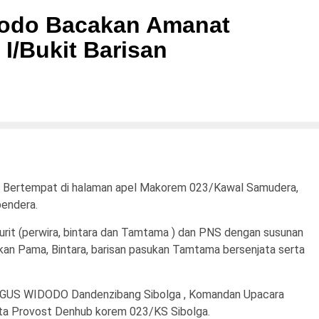
dodo Bacakan Amanat
I/Bukit Barisan
 Bertempat di halaman apel Makorem 023/Kawal Samudera,
endera.
ajurit (perwira, bintara dan Tamtama ) dan PNS dengan susunan
sukan Pama, Bintara, barisan pasukan Tamtama bersenjata serta
 AGUS WIDODO Dandenzibang Sibolga , Komandan Upacara
ta Provost Denhub korem 023/KS Sibolga.