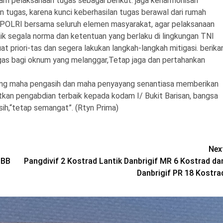
am pelaksanaan tugas sebagai berikut: jaga keharmonisan
n tugas, karena kunci keberhasilan tugas berawal dari rumah
NI-POLRI bersama seluruh elemen masyarakat, agar pelaksanaan
ik segala norma dan ketentuan yang berlaku di lingkungan TNI
t priori-tas dan segera lakukan langkah-langkah mitigasi. berika
egas bagi oknum yang melanggar,Tetap jaga dan pertahankan
ang maha pengasih dan maha penyayang senantiasa memberikan
tkan pengabdian terbaik kepada kodam I/ Bukit Barisan, bangsa
sih,“tetap semangat”. (Rtyn Prima)
Nex
PBB
Pangdivif 2 Kostrad Lantik Danbrigif MR 6 Kostrad da
Danbrigif PR 18 Kostra