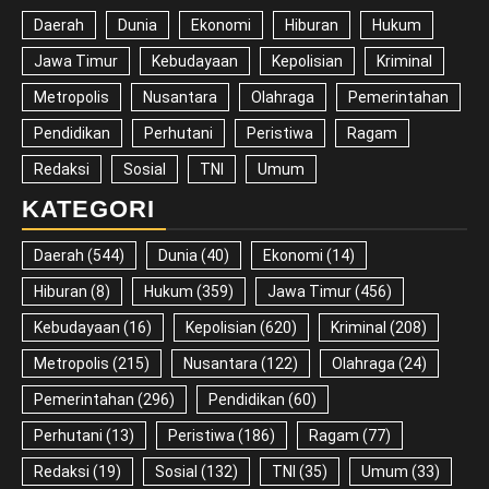
Daerah
Dunia
Ekonomi
Hiburan
Hukum
Jawa Timur
Kebudayaan
Kepolisian
Kriminal
Metropolis
Nusantara
Olahraga
Pemerintahan
Pendidikan
Perhutani
Peristiwa
Ragam
Redaksi
Sosial
TNI
Umum
KATEGORI
Daerah
(544)
Dunia
(40)
Ekonomi
(14)
Hiburan
(8)
Hukum
(359)
Jawa Timur
(456)
Kebudayaan
(16)
Kepolisian
(620)
Kriminal
(208)
Metropolis
(215)
Nusantara
(122)
Olahraga
(24)
Pemerintahan
(296)
Pendidikan
(60)
Perhutani
(13)
Peristiwa
(186)
Ragam
(77)
Redaksi
(19)
Sosial
(132)
TNI
(35)
Umum
(33)