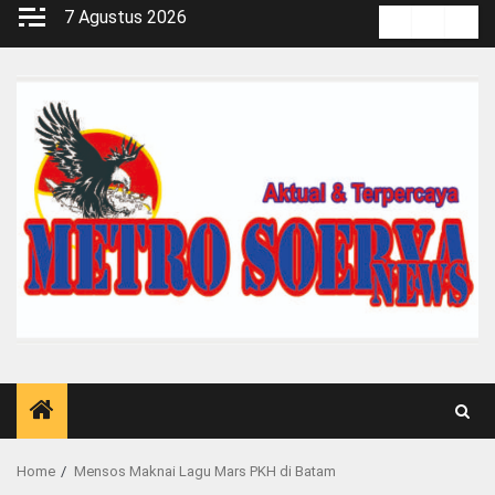
Skip
7 Agustus 2026
Kontak
Pedoma
Red
to
Media
content
Siber
Home
Mensos Maknai Lagu Mars PKH di Batam