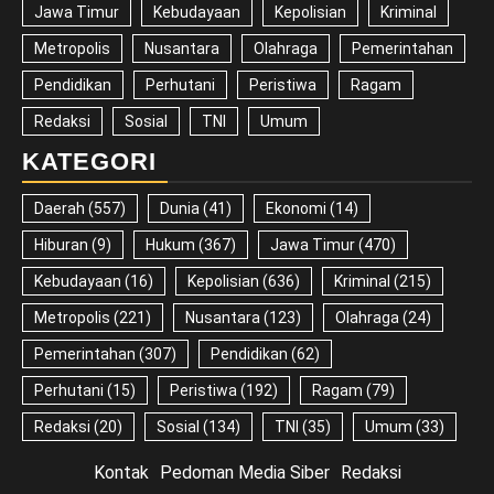
Jawa Timur
Kebudayaan
Kepolisian
Kriminal
Metropolis
Nusantara
Olahraga
Pemerintahan
Pendidikan
Perhutani
Peristiwa
Ragam
Redaksi
Sosial
TNI
Umum
KATEGORI
Daerah
(557)
Dunia
(41)
Ekonomi
(14)
Hiburan
(9)
Hukum
(367)
Jawa Timur
(470)
Kebudayaan
(16)
Kepolisian
(636)
Kriminal
(215)
Metropolis
(221)
Nusantara
(123)
Olahraga
(24)
Pemerintahan
(307)
Pendidikan
(62)
Perhutani
(15)
Peristiwa
(192)
Ragam
(79)
Redaksi
(20)
Sosial
(134)
TNI
(35)
Umum
(33)
Kontak
Pedoman Media Siber
Redaksi