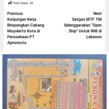
Post Views:
43
Post
Previous
Next
Kunjungan Kerja
Satgas MTF TNI
navigation
Bhayangkari Cabang
Selenggarakan “Open
Mojokerto Kota di
Ship” Untuk WNI di
Perusahaan PT
Lebanon
Ajinomoto