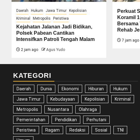
Daerah
Hukum
Jawa Timur
Kepolisian
Perkuat S
Koramil 
Kriminal
Metropolis
Peristiwa
Bersama 
Kejahatan Jalanan Jadi Bidikan,
Rehab Je
Polsek Pabean Cantikan
Intensifkan Patroli Tengah Malam
7 jam ago
2 jam ago
Agus Yudo
KATEGORI
Daerah
Dunia
Ekonomi
Hiburan
Hukum
Jawa Timur
Kebudayaan
Kepolisian
Kriminal
Metropolis
Nusantara
Olahraga
Pemerintahan
Pendidikan
Perhutani
Peristiwa
Ragam
Redaksi
Sosial
TNI