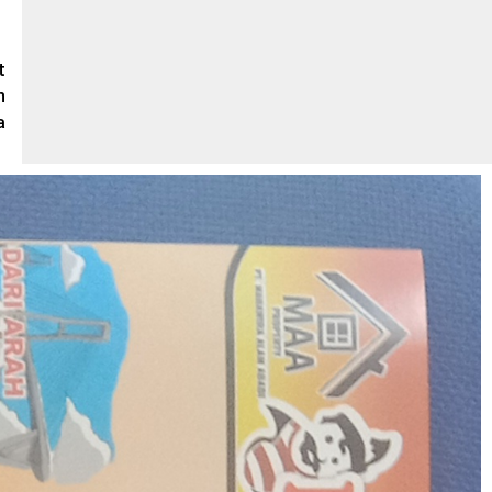
t
n
a