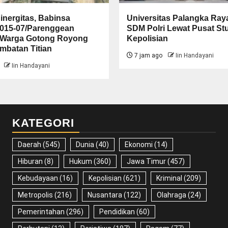
inergitas, Babinsa
Universitas Palangka Ray
1015-07/Parenggean
SDM Polri Lewat Pusat St
Warga Gotong Royong
Kepolisian
mbatan Titian
7 jam ago
Iin Handayani
Iin Handayani
KATEGORI
Daerah
(545)
Dunia
(40)
Ekonomi
(14)
Hiburan
(8)
Hukum
(360)
Jawa Timur
(457)
Kebudayaan
(16)
Kepolisian
(621)
Kriminal
(209)
Metropolis
(216)
Nusantara
(122)
Olahraga
(24)
Pemerintahan
(296)
Pendidikan
(60)