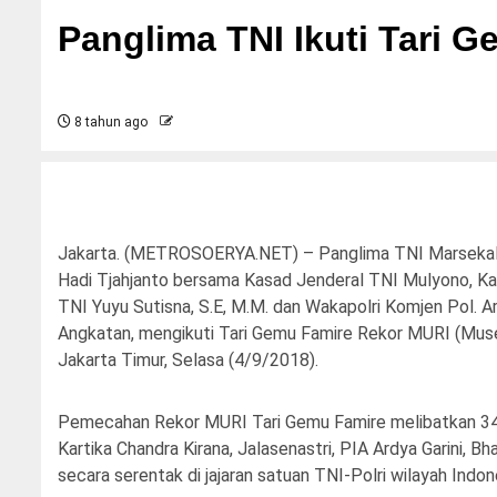
Panglima TNI Ikuti Tari 
8 tahun ago
Jakarta. (METROSOERYA.NET) – Panglima TNI Marsekal TN
Hadi Tjahjanto bersama Kasad Jenderal TNI Mulyono, Kas
TNI Yuyu Sutisna, S.E, M.M. dan Wakapolri Komjen Pol. 
Angkatan, mengikuti Tari Gemu Famire Rekor MURI (Muse
Jakarta Timur, Selasa (4/9/2018).
Pemecahan Rekor MURI Tari Gemu Famire melibatkan 346.
Kartika Chandra Kirana, Jalasenastri, PIA Ardya Garini, 
secara serentak di jajaran satuan TNI-Polri wilayah Indon