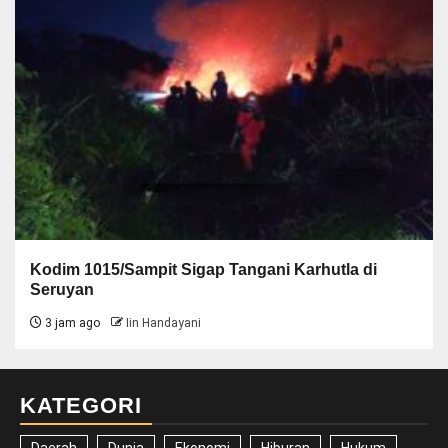
Kodim 1015/Sampit Sigap Tangani Karhutla di
Seruyan
3 jam ago
Iin Handayani
KATEGORI
Daerah
Dunia
Ekonomi
Hiburan
Hukum