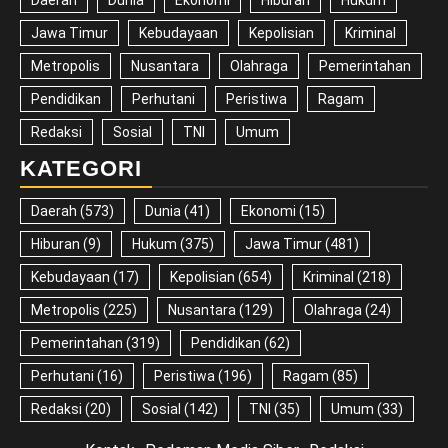
Jawa Timur
Kebudayaan
Kepolisian
Kriminal
Metropolis
Nusantara
Olahraga
Pemerintahan
Pendidikan
Perhutani
Peristiwa
Ragam
Redaksi
Sosial
TNI
Umum
KATEGORI
Daerah
(573)
Dunia
(41)
Ekonomi
(15)
Hiburan
(9)
Hukum
(375)
Jawa Timur
(481)
Kebudayaan
(17)
Kepolisian
(654)
Kriminal
(218)
Metropolis
(225)
Nusantara
(129)
Olahraga
(24)
Pemerintahan
(319)
Pendidikan
(62)
Perhutani
(16)
Peristiwa
(196)
Ragam
(85)
Redaksi
(20)
Sosial
(142)
TNI
(35)
Umum
(33)