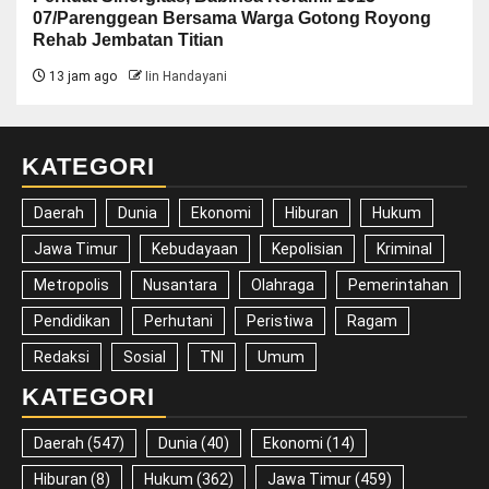
07/Parenggean Bersama Warga Gotong Royong
Rehab Jembatan Titian
13 jam ago
Iin Handayani
KATEGORI
Daerah
Dunia
Ekonomi
Hiburan
Hukum
Jawa Timur
Kebudayaan
Kepolisian
Kriminal
Metropolis
Nusantara
Olahraga
Pemerintahan
Pendidikan
Perhutani
Peristiwa
Ragam
Redaksi
Sosial
TNI
Umum
KATEGORI
Daerah
(547)
Dunia
(40)
Ekonomi
(14)
Hiburan
(8)
Hukum
(362)
Jawa Timur
(459)