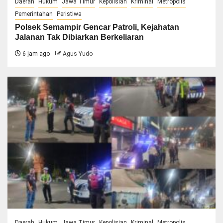
Daerah
Hukum
Jawa Timur
Kepolisian
Kriminal
Metropolis
Pemerintahan
Peristiwa
Polsek Semampir Gencar Patroli, Kejahatan
Jalanan Tak Dibiarkan Berkeliaran
6 jam ago
Agus Yudo
Daerah
Hukum
Jawa Timur
Kepolisian
Kriminal
Metropolis