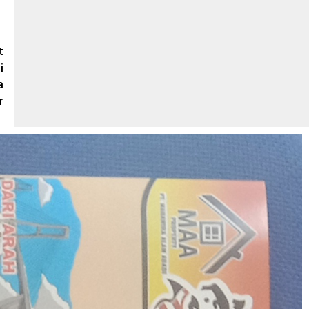
t
i
a
r