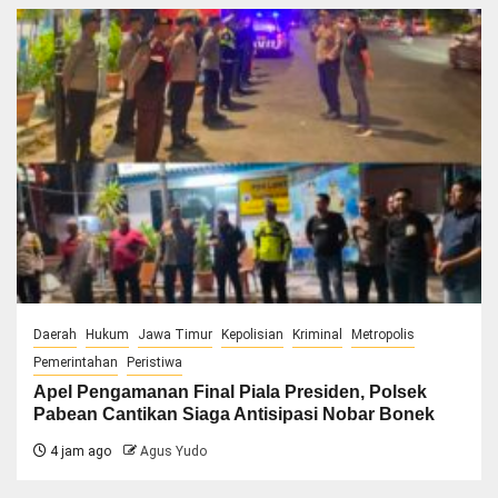
Daerah
Hukum
Jawa Timur
Kepolisian
Kriminal
Metropolis
Pemerintahan
Peristiwa
Apel Pengamanan Final Piala Presiden, Polsek
Pabean Cantikan Siaga Antisipasi Nobar Bonek
4 jam ago
Agus Yudo