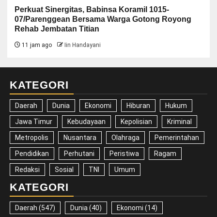
Perkuat Sinergitas, Babinsa Koramil 1015-
07/Parenggean Bersama Warga Gotong Royong
Rehab Jembatan Titian
11 jam ago
Iin Handayani
KATEGORI
Daerah
Dunia
Ekonomi
Hiburan
Hukum
Jawa Timur
Kebudayaan
Kepolisian
Kriminal
Metropolis
Nusantara
Olahraga
Pemerintahan
Pendidikan
Perhutani
Peristiwa
Ragam
Redaksi
Sosial
TNI
Umum
KATEGORI
Daerah
(547)
Dunia
(40)
Ekonomi
(14)