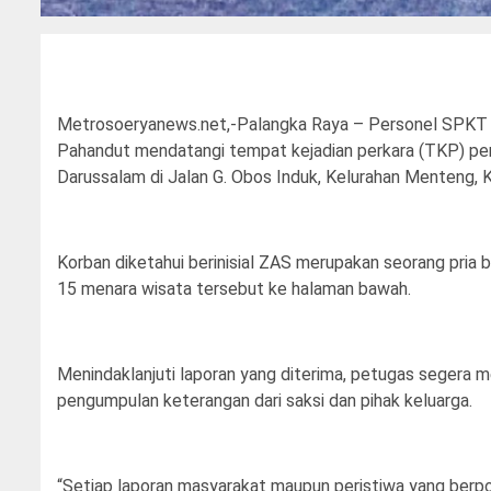
Metrosoeryanews.net,-Palangka Raya – Personel SPKT b
Pahandut mendatangi tempat kejadian perkara (TKP) peri
Darussalam di Jalan G. Obos Induk, Kelurahan Menteng,
Korban diketahui berinisial ZAS merupakan seorang pria b
15 menara wisata tersebut ke halaman bawah.
Menindaklanjuti laporan yang diterima, petugas segera
pengumpulan keterangan dari saksi dan pihak keluarga.
“Setiap laporan masyarakat maupun peristiwa yang berp