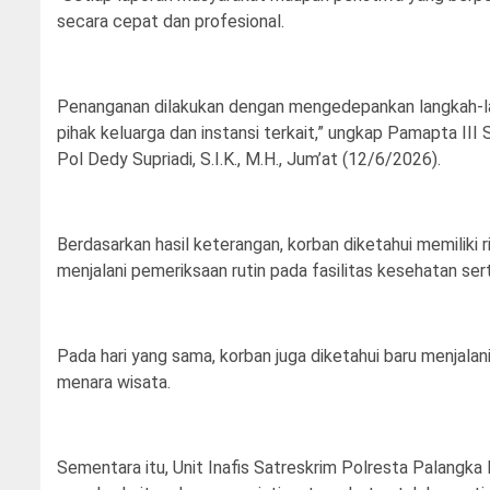
secara cepat dan profesional.
Penanganan dilakukan dengan mengedepankan langkah-lan
pihak keluarga dan instansi terkait,” ungkap Pamapta I
Pol Dedy Supriadi, S.I.K., M.H., Jum’at (12/6/2026).
Berdasarkan hasil keterangan, korban diketahui memiliki
menjalani pemeriksaan rutin pada fasilitas kesehatan se
Pada hari yang sama, korban juga diketahui baru menjal
menara wisata.
Sementara itu, Unit Inafis Satreskrim Polresta Palang