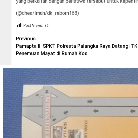
yang berkaitan dengan peristiwa tersebut untuk kepenting
(@dhea/Imah/dk_reborn168)
Post Views:
36
Post
Previous
Pamapta III SPKT Polresta Palangka Raya Datangi T
navigation
Penemuan Mayat di Rumah Kos