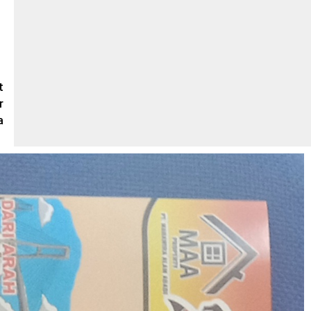
t
r
a