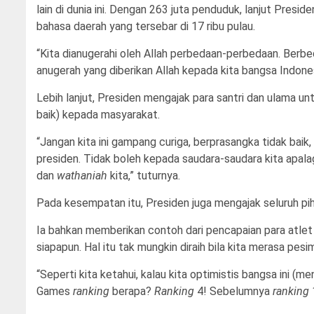
lain di dunia ini. Dengan 263 juta penduduk, lanjut Presid
bahasa daerah yang tersebar di 17 ribu pulau.
“Kita dianugerahi oleh Allah perbedaan-perbedaan. Berbed
anugerah yang diberikan Allah kepada kita bangsa Indones
Lebih lanjut, Presiden mengajak para santri dan ulama 
baik) kepada masyarakat.
“Jangan kita ini gampang curiga, berprasangka tidak baik, 
presiden. Tidak boleh kepada saudara-saudara kita apala
dan
wathaniah
kita,” tuturnya.
Pada kesempatan itu, Presiden juga mengajak seluruh pih
Ia bahkan memberikan contoh dari pencapaian para atlet
siapapun. Hal itu tak mungkin diraih bila kita merasa pesim
“Seperti kita ketahui, kalau kita optimistis bangsa ini (me
Games
ranking
berapa?
Ranking
4! Sebelumnya
ranking