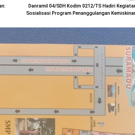
an:
Danramil 04/SDH Kodim 0212/TS Hadiri Kegiata
Sosialisasi Program Penanggulangan Kemiskina