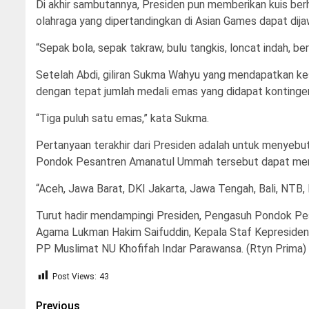
Di akhir sambutannya, Presiden pun memberikan kuis be
olahraga yang dipertandingkan di Asian Games dapat dija
“Sepak bola, sepak takraw, bulu tangkis, loncat indah, ber
Setelah Abdi, giliran Sukma Wahyu yang mendapatkan ke
dengan tepat jumlah medali emas yang didapat kontinge
“Tiga puluh satu emas,” kata Sukma.
Pertanyaan terakhir dari Presiden adalah untuk menyebutka
Pondok Pesantren Amanatul Ummah tersebut dapat men
“Aceh, Jawa Barat, DKI Jakarta, Jawa Tengah, Bali, NTB, 
Turut hadir mendampingi Presiden, Pengasuh Pondok P
Agama Lukman Hakim Saifuddin, Kepala Staf Kepreside
PP Muslimat NU Khofifah Indar Parawansa. (Rtyn Prima)
Post Views:
43
Post
Previous