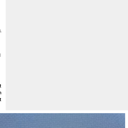
,
N
t
n
t