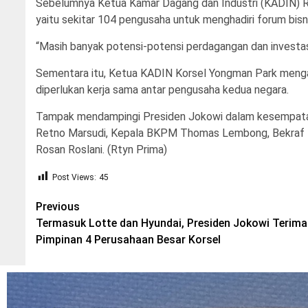
Sebelumnya Ketua Kamar Dagang dan Industri (KADIN) 
yaitu sekitar 104 pengusaha untuk menghadiri forum bisn
“Masih banyak potensi-potensi perdagangan dan investasi
Sementara itu, Ketua KADIN Korsel Yongman Park mengata
diperlukan kerja sama antar pengusaha kedua negara.
Tampak mendampingi Presiden Jokowi dalam kesempata
Retno Marsudi, Kepala BKPM Thomas Lembong, Bekraf T
Rosan Roslani. (Rtyn Prima)
Post Views:
45
Post
Previous
Termasuk Lotte dan Hyundai, Presiden Jokowi Terima
navigation
Pimpinan 4 Perusahaan Besar Korsel