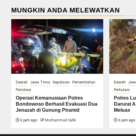
MUNGKIN ANDA MELEWATKAN
Daerah
Jawa Timur
Kepolisian
Pemerintahan
Daerah
Jaw
Peristiwa
Perhutani
Operasi Kemanusiaan Polres
Polres Lu
Bondowoso Berhasil Evakuasi Dua
Darurat A
Jenazah di Gunung Piramid
Meluas
6 jam ago
Mochammad Safik
6 jam ago