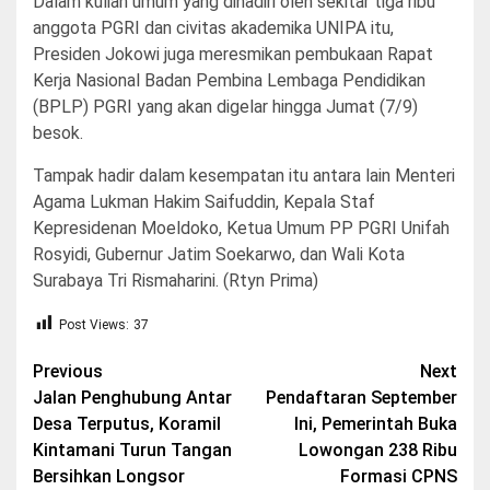
Dalam kuliah umum yang dihadiri oleh sekitar tiga ribu
anggota PGRI dan civitas akademika UNIPA itu,
Presiden Jokowi juga meresmikan pembukaan Rapat
Kerja Nasional Badan Pembina Lembaga Pendidikan
(BPLP) PGRI yang akan digelar hingga Jumat (7/9)
besok.
Tampak hadir dalam kesempatan itu antara lain Menteri
Agama Lukman Hakim Saifuddin, Kepala Staf
Kepresidenan Moeldoko, Ketua Umum PP PGRI Unifah
Rosyidi, Gubernur Jatim Soekarwo, dan Wali Kota
Surabaya Tri Rismaharini. (Rtyn Prima)
Post Views:
37
Post
Previous
Next
Jalan Penghubung Antar
Pendaftaran September
navigation
Desa Terputus, Koramil
Ini, Pemerintah Buka
Kintamani Turun Tangan
Lowongan 238 Ribu
Bersihkan Longsor
Formasi CPNS