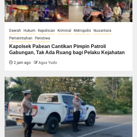
Daerah
Hukum
Kepolisian
Kriminal
Metropolis
Nusantara
Pemerintahan
Peristiwa
Kapolsek Pabean Cantikan Pimpin Patroli
Gabungan, Tak Ada Ruang bagi Pelaku Kejahatan
2 jam ago
Agus Yudo