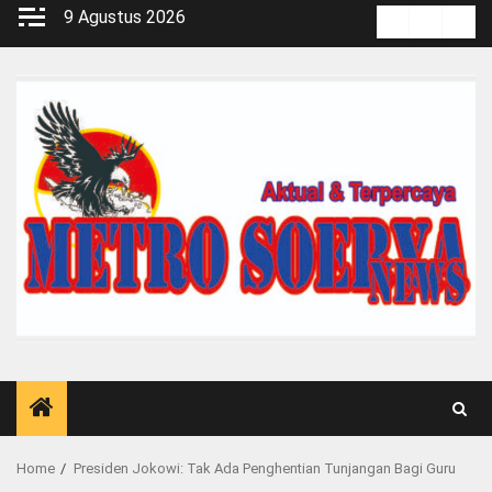
Skip
9 Agustus 2026
Kontak
Pedoma
Red
to
Media
content
Siber
Home
Presiden Jokowi: Tak Ada Penghentian Tunjangan Bagi Guru