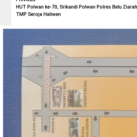
Post
HUT Polwan ke-70, Srikandi Polwan Polres Belu Ziarah
navigation
TMP Seroja Haliwen