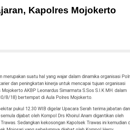
jaran, Kapolres Mojokerto
merupakan suatu hal yang wajar dalam dinamika organisasi Polr
ier dan peningkatan kinerja untuk mencapai tujuan organisasi
s Mojokerto AKBP Leonardus Simarmata S.Sos S.I.K MH. dalam
30/8/18) bertempat di Aula Polres Mojokerto.
kitar pukul 12.30 WIB digelar Upacara Serah terima jabatan dan
i semula dijabat oleh Kompol Drs Khoirul Anam digantikan oleh
Trawas. Sedangkan kekosongan Kapolsek Trawas ini kemudian d
lsek Mojosari yang sebelumnya dijabat oleh Kompol Herry