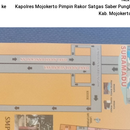
 ke
Kapolres Mojokerto Pimpin Rakor Satgas Saber Pungl
Kab. Mojokert