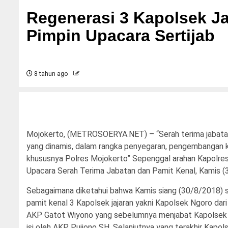
Regenerasi 3 Kapolsek Ja
Pimpin Upacara Sertijab
8 tahun ago
Mojokerto, (METROSOERYA.NET) – “Serah terima jabatan 
yang dinamis, dalam rangka penyegaran, pengembangan kar
khususnya Polres Mojokerto” Sepenggal arahan Kapolre
Upacara Serah Terima Jabatan dan Pamit Kenal, Kamis (
Sebagaimana diketahui bahwa Kamis siang (30/8/2018) se
pamit kenal 3 Kapolsek jajaran yakni Kapolsek Ngoro dar
AKP Gatot Wiyono yang sebelumnya menjabat Kapolsek 
isi oleh AKP Pujiono SH. Selanjutnya yang terakhir Kapo