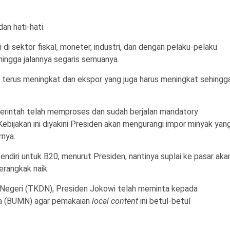
an hati-hati.
di sektor fiskal, moneter, industri, dan dengan pelaku-pelaku
hingga jalannya segaris semuanya.
s terus meningkat dan ekspor yang juga harus meningkat sehingg
merintah telah memproses dan sudah berjalan mandatory
ebijakan ini diyakini Presiden akan mengurangi impor minyak yan
rnya.
sendiri untuk B20, menurut Presiden, nantinya suplai ke pasar aka
erangkak naik.
Negeri (TKDN), Presiden Jokowi telah meminta kepada
ra (BUMN) agar pemakaian
local content
ini betul-betul