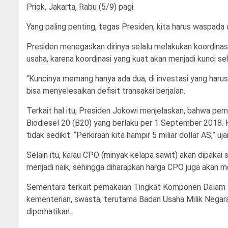
Priok, Jakarta, Rabu (5/9) pagi.
Yang paling penting, tegas Presiden, kita harus waspada d
Presiden menegaskan dirinya selalu melakukan koordinasi 
usaha, karena koordinasi yang kuat akan menjadi kunci se
“Kuncinya memang hanya ada dua, di investasi yang haru
bisa menyelesaikan defisit transaksi berjalan.
Terkait hal itu, Presiden Jokowi menjelaskan, bahwa pe
Biodiesel 20 (B20) yang berlaku per 1 September 2018. K
tidak sedikit. “Perkiraan kita hampir 5 miliar dollar AS,” uja
Selain itu, kalau CPO (minyak kelapa sawit) akan dipakai 
menjadi naik, sehingga diharapkan harga CPO juga akan m
Sementara terkait pemakaian Tingkat Komponen Dalam 
kementerian, swasta, terutama Badan Usaha Milik Nega
diperhatikan.