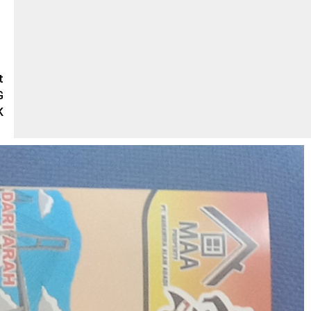
t
G
K