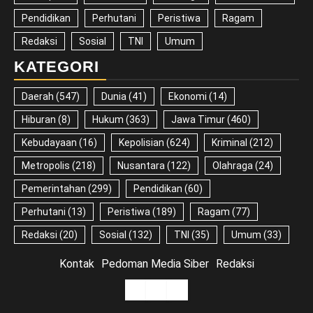
Pendidikan
Perhutani
Peristiwa
Ragam
Redaksi
Sosial
TNI
Umum
KATEGORI
Daerah
(547)
Dunia
(41)
Ekonomi
(14)
Hiburan
(8)
Hukum
(363)
Jawa Timur
(460)
Kebudayaan
(16)
Kepolisian
(624)
Kriminal
(212)
Metropolis
(218)
Nusantara
(122)
Olahraga
(24)
Pemerintahan
(299)
Pendidikan
(60)
Perhutani
(13)
Peristiwa
(189)
Ragam
(77)
Redaksi
(20)
Sosial
(132)
TNI
(35)
Umum
(33)
Kontak
Pedoman Media Siber
Redaksi
Kontak
Pedoman
Redaksi
Media