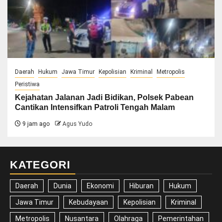
Daerah
Hukum
Jawa Timur
Kepolisian
Kriminal
Metropolis
Peristiwa
Kejahatan Jalanan Jadi Bidikan, Polsek Pabean
Cantikan Intensifkan Patroli Tengah Malam
9 jam ago
Agus Yudo
KATEGORI
Daerah
Dunia
Ekonomi
Hiburan
Hukum
Jawa Timur
Kebudayaan
Kepolisian
Kriminal
Metropolis
Nusantara
Olahraga
Pemerintahan