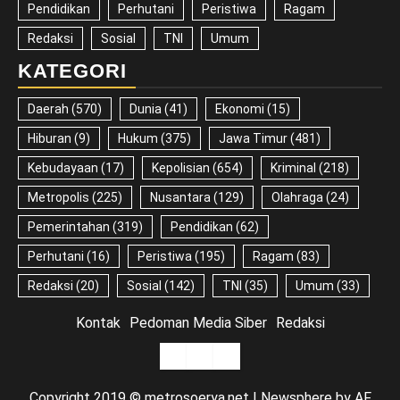
Pendidikan
Perhutani
Peristiwa
Ragam
Redaksi
Sosial
TNI
Umum
KATEGORI
Daerah
(570)
Dunia
(41)
Ekonomi
(15)
Hiburan
(9)
Hukum
(375)
Jawa Timur
(481)
Kebudayaan
(17)
Kepolisian
(654)
Kriminal
(218)
Metropolis
(225)
Nusantara
(129)
Olahraga
(24)
Pemerintahan
(319)
Pendidikan
(62)
Perhutani
(16)
Peristiwa
(195)
Ragam
(83)
Redaksi
(20)
Sosial
(142)
TNI
(35)
Umum
(33)
Kontak
Pedoman Media Siber
Redaksi
Kontak
Pedoman
Redaksi
Media
Copyright 2019 © metrosoerya.net
|
Newsphere
by AF