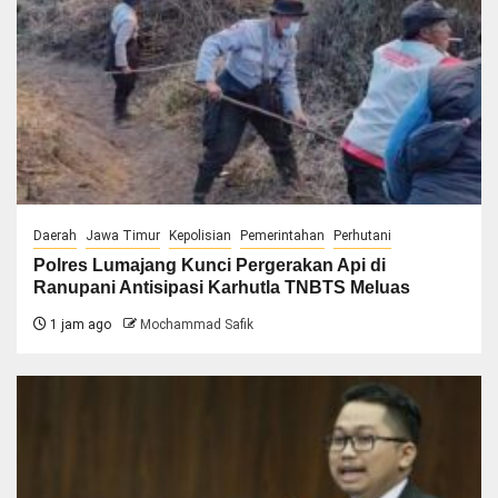
Daerah
Jawa Timur
Kepolisian
Pemerintahan
Perhutani
Polres Lumajang Kunci Pergerakan Api di
Ranupani Antisipasi Karhutla TNBTS Meluas
1 jam ago
Mochammad Safik