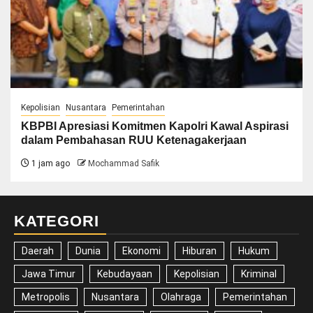
Kepolisian
Nusantara
Pemerintahan
KBPBI Apresiasi Komitmen Kapolri Kawal Aspirasi
dalam Pembahasan RUU Ketenagakerjaan
1 jam ago
Mochammad Safik
KATEGORI
Daerah
Dunia
Ekonomi
Hiburan
Hukum
Jawa Timur
Kebudayaan
Kepolisian
Kriminal
Metropolis
Nusantara
Olahraga
Pemerintahan