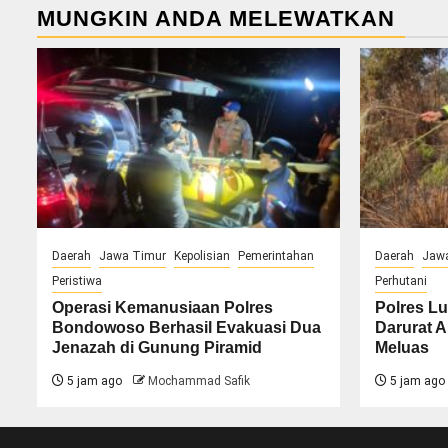
MUNGKIN ANDA MELEWATKAN
Daerah
Jawa Timur
Kepolisian
Pemerintahan
Daerah
Jaw
Peristiwa
Perhutani
Operasi Kemanusiaan Polres
Polres Lu
Bondowoso Berhasil Evakuasi Dua
Darurat A
Jenazah di Gunung Piramid
Meluas
5 jam ago
Mochammad Safik
5 jam ago