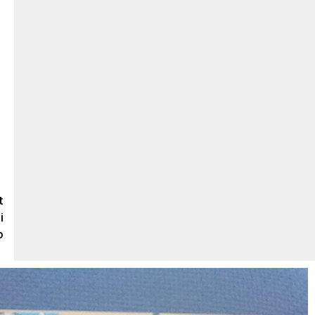
t
i
o