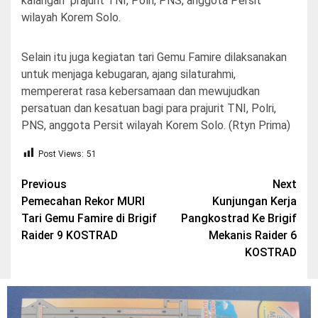
kalangan prajurit TNI, Polri, PNS, anggota Persit
wilayah
K
orem Solo.
Selain itu juga kegiatan
tari
Gemu Famire dilaksanakan
untuk menjaga kebugaran, ajang silaturahmi,
mempererat rasa kebersamaan dan mewujudkan
persatuan dan kesatuan bagi para prajurit TNI, Polri,
PNS, anggota Persit wilayah
K
orem Solo. (Rtyn Prima)
Post Views:
51
Post
Previous
Next
Pemecahan Rekor MURI
Kunjungan Kerja
navigation
Tari Gemu Famire di Brigif
Pangkostrad Ke Brigif
Raider 9 KOSTRAD
Mekanis Raider 6
KOSTRAD