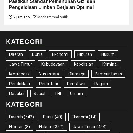
Pastikan Standar Pemenuhan Gizi dan
Pengelolaan Limbah Berjalan Optimal
9 jam ago
Mochammad Safik
KATEGORI
Daerah
Dunia
Ekonomi
Hiburan
Hukum
Jawa Timur
Kebudayaan
Kepolisian
Kriminal
Metropolis
Nusantara
Olahraga
Pemerintahan
Pendidikan
Perhutani
Peristiwa
Ragam
Redaksi
Sosial
TNI
Umum
KATEGORI
Daerah
(542)
Dunia
(40)
Ekonomi
(14)
Hiburan
(8)
Hukum
(357)
Jawa Timur
(454)