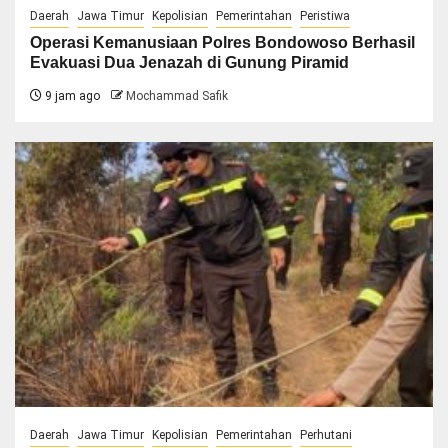
Daerah
Jawa Timur
Kepolisian
Pemerintahan
Peristiwa
Operasi Kemanusiaan Polres Bondowoso Berhasil
Evakuasi Dua Jenazah di Gunung Piramid
9 jam ago
Mochammad Safik
Daerah
Jawa Timur
Kepolisian
Pemerintahan
Perhutani