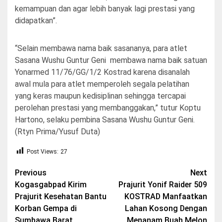
kemampuan dan agar lebih banyak lagi prestasi yang
didapatkan”.
“Selain membawa nama baik sasananya, para atlet
Sasana Wushu Guntur Geni membawa nama baik satuan
Yonarmed 11/76/GG/1/2 Kostrad karena disanalah
awal mula para atlet memperoleh segala pelatihan
yang keras maupun kedisiplinan sehingga tercapai
perolehan prestasi yang membanggakan,” tutur Koptu
Hartono, selaku pembina Sasana Wushu Guntur Geni.
(Rtyn Prima/Yusuf Duta)
Post Views:
27
Post
Previous
Next
Kogasgabpad Kirim
Prajurit Yonif Raider 509
navigation
Prajurit Kesehatan Bantu
KOSTRAD Manfaatkan
Korban Gempa di
Lahan Kosong Dengan
Sumbawa Barat
Menanam Buah Melon