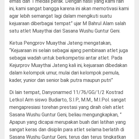
emas dan 1 medali perak. Dengan hasil yang kami raih
ini, kami sangat bangga karena ini akan memotivasi kami
agar lebih semangat lagi dalam mengikuti suatu
kejuaraan diberbagai tempat” ujar M Bahrul Alam salah
satu atlet Muaythai dari Sasana Wushu Guntur Geni.
Ketua Pengprov Muaythai Jateng mengatakan,
“Kejuaraan ini selain sebagai ajang pembinaan atlet juga
sebagai wadah untuk berkompetisi antar atlet. Pada
Kejurprov Muaythai Jateng kali ini, kejuaraan dibedakan
dalam kelompok umur, mulai dari kelompok pemula,
kader, yunior dan senior baik putra maupun putri”
Di lain tempat, Danyonarmed 11/76/GG/1/2 Kostrad
Letkol Arm siswo Budiarto, S.I.P., M.M., M.I.Pol. sangat
mengapresiasi torehan prestasi yang diraih oleh atlet
Sasana Wushu Guntur Geni, beliau mengungkapkan, ”
Apapun yang dicapai merupakan buah dari latihan yang
sangat keras dan disiplin para atlet selama berlatih di
Sasana Wushu Guntur Geni, terus dan terus tingkatkan