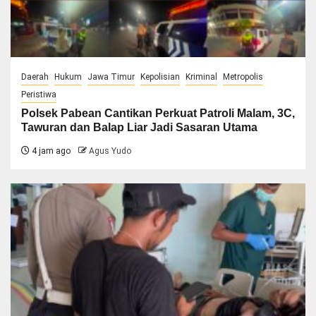
Daerah
Hukum
Jawa Timur
Kepolisian
Kriminal
Metropolis
Peristiwa
Polsek Pabean Cantikan Perkuat Patroli Malam, 3C,
Tawuran dan Balap Liar Jadi Sasaran Utama
4 jam ago
Agus Yudo