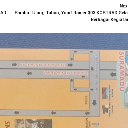
Nex
RAD
Sambut Ulang Tahun, Yonif Raider 303 KOSTRAD Gela
Berbagai Kegiata