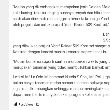
“Melon yang dikembangkan merupakan jenis Golden Melon,
kulit kuning, tekstur daging buahnya renyah dan bila ta
nanti akan dinikmati oleh anggota beserta keluarga Yonif R
oleh prajurit dan untuk prajurit Yonif Raider 509 Kostrad,
Dan
S.S
yang dilakukan prajurit Yonif Raider 509 Kostrad sangat 
Kostrad dengan kondisi musim kemarau seperti saat ini.
“Musim kemarau seperti saat ini merupakan waktu yang 
merupakan tanaman yang tidak membutuhkan banyak air,
Letkol Inf La Ode Muhammad Nurdin S.Sos., M.I.Pol. juga b
bukan hanya tanaman melon namun tanaman palawija seper
juga bisa dikembangkan sehingga mampu meningkatkan pe
dapat membantu menyukseskan program ketahanan panga
Post Views:
32