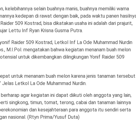
 kelebihannya selain buahnya manis, buahnya memiliki warna
namannya kedepan di rawat dengan baik, pada waktu panen hasilny
aider 509 Kostrad, bisa dikatakan usaha ini adalah dari prajurit,
” ujar Lettu Inf Ryan Krisna Gusma Putra.
yonif Raider 509 Kostrad, Letkol Inf La Ode Muhammad Nurdin
os., M.I.Pol. mengatakan bahwa kegiatan menanam buah melon
potensial untuk dikembangkan dilingkungan Yonif Raider 509
tepat untuk menanam buah melon karena jenis tanaman tersebut
” Jelas Letkol La Ode Muhammad Nurdin.
erharap agar kegiatan ini dapat diikuti oleh anggota yang lain,
ti singkong, timun, tomat, terong, cabai dan tanaman lainnya
rekonomian dan kesejahteraan para anggota itu sendiri serta
n nasional. (Rtyn Prima/Yusuf Duta)