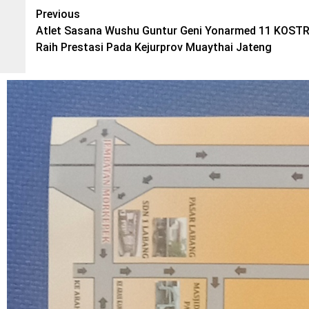
Post
Previous
Atlet Sasana Wushu Guntur Geni Yonarmed 11 KOST
navigation
Raih Prestasi Pada Kejurprov Muaythai Jateng