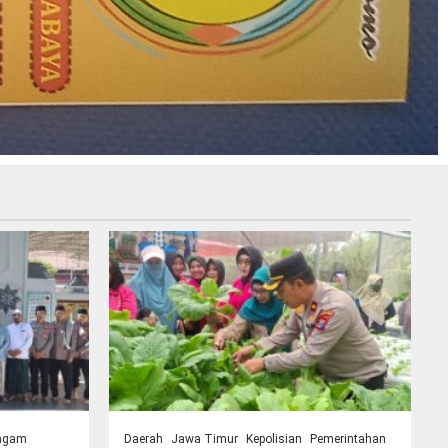
agam
Daerah
Jawa Timur
Kepolisian
Pemerintahan