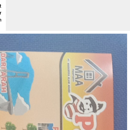
t
r
n