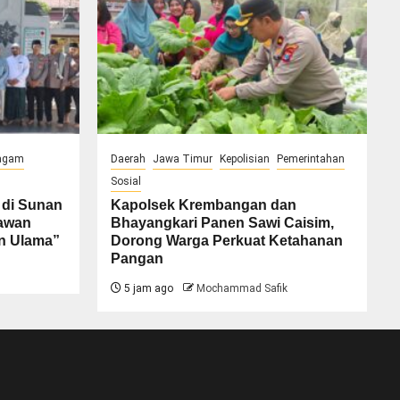
agam
Daerah
Jawa Timur
Kepolisian
Pemerintahan
Sosial
 di Sunan
Kapolsek Krembangan dan
iawan
Bhayangkari Panen Sawi Caisim,
an Ulama”
Dorong Warga Perkuat Ketahanan
Pangan
5 jam ago
Mochammad Safik