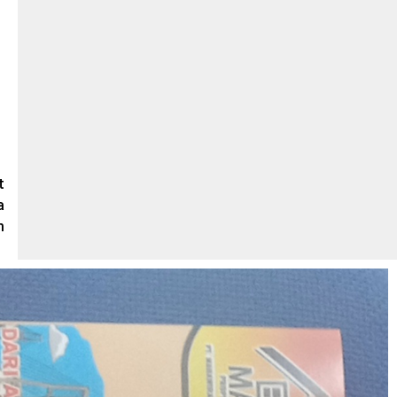
t
a
m