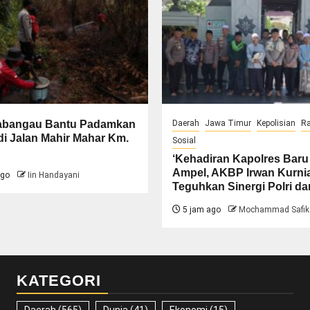
abangau Bantu Padamkan
Daerah
Jawa Timur
Kepolisian
R
di Jalan Mahir Mahar Km.
Sosial
‘Kehadiran Kapolres Baru
Ampel, AKBP Irwan Kurn
ago
Iin Handayani
Teguhkan Sinergi Polri d
5 jam ago
Mochammad Safik
KATEGORI