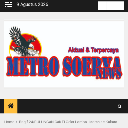
Skip
9 Agustus 2026
Kontak
Pedoma
Red
to
Media
content
Siber
Home
Brigif 24/BULUNGAN CAKTI Gelar Lomba Hadrah se-Kaltara