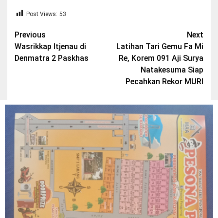
Post Views:
53
Post
Previous
Next
Wasrikkap Itjenau di
Latihan Tari Gemu Fa Mi
navigation
Denmatra 2 Paskhas
Re, Korem 091 Aji Surya
Natakesuma Siap
Pecahkan Rekor MURI