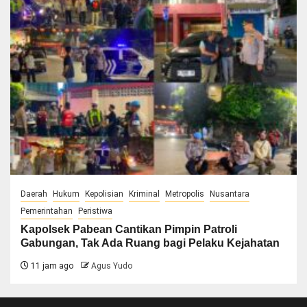
Daerah
Hukum
Kepolisian
Kriminal
Metropolis
Nusantara
Pemerintahan
Peristiwa
Kapolsek Pabean Cantikan Pimpin Patroli
Gabungan, Tak Ada Ruang bagi Pelaku Kejahatan
11 jam ago
Agus Yudo