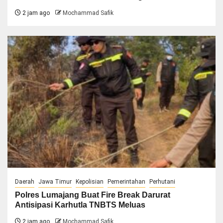
2 jam ago
Mochammad Safik
Daerah
Jawa Timur
Kepolisian
Pemerintahan
Perhutani
Polres Lumajang Buat Fire Break Darurat
Antisipasi Karhutla TNBTS Meluas
2 jam ago
Mochammad Safik