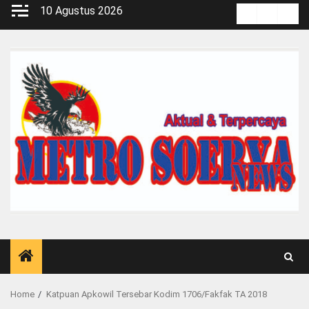
Skip
10 Agustus 2026
Kontak
Pedoma
Red
to
Media
content
Siber
Home
Katpuan Apkowil Tersebar Kodim 1706/Fakfak TA 2018