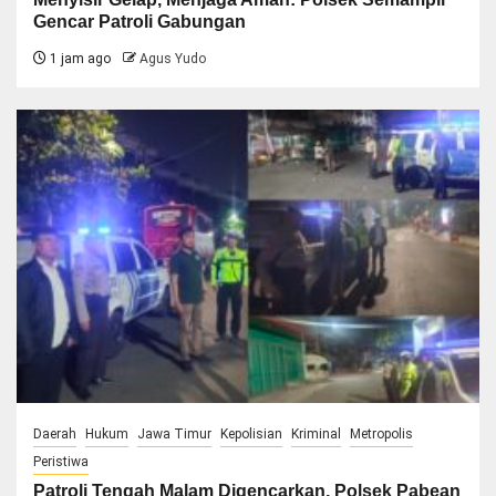
Gencar Patroli Gabungan
1 jam ago
Agus Yudo
Daerah
Hukum
Jawa Timur
Kepolisian
Kriminal
Metropolis
Peristiwa
Patroli Tengah Malam Digencarkan, Polsek Pabean