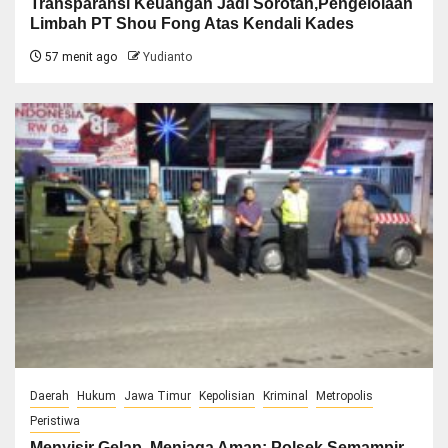
Transparansi Keuangan Jadi Sorotan,Pengelolaan
Limbah PT Shou Fong Atas Kendali Kades
57 menit ago
Yudianto
Daerah
Hukum
Jawa Timur
Kepolisian
Kriminal
Metropolis
Peristiwa
Menyisir Gelap, Menjaga Aman: Polsek Semampir