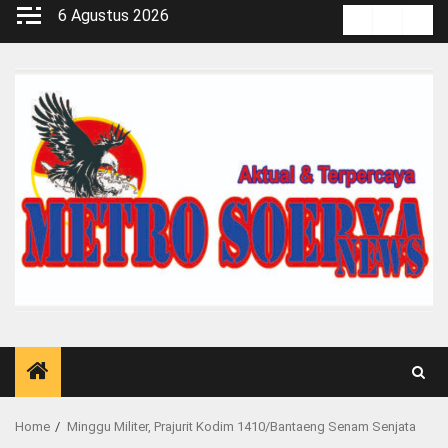
Skip
6 Agustus 2026
Kontak
Pedoma
Red
to
Media
content
Siber
Home
Minggu Militer, Prajurit Kodim 1410/Bantaeng Senam Senjata