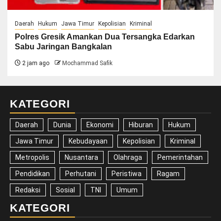
Daerah
Hukum
Jawa Timur
Kepolisian
Kriminal
Polres Gresik Amankan Dua Tersangka Edarkan
Sabu Jaringan Bangkalan
2 jam ago
Mochammad Safik
KATEGORI
Daerah
Dunia
Ekonomi
Hiburan
Hukum
Jawa Timur
Kebudayaan
Kepolisian
Kriminal
Metropolis
Nusantara
Olahraga
Pemerintahan
Pendidikan
Perhutani
Peristiwa
Ragam
Redaksi
Sosial
TNI
Umum
KATEGORI