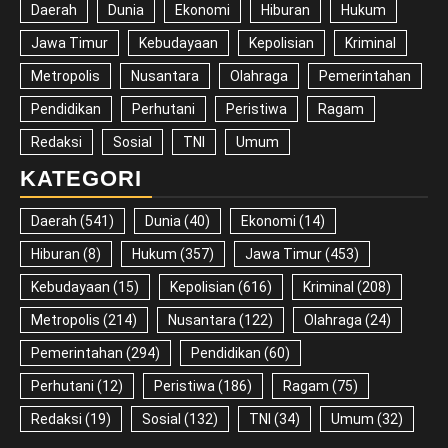
Daerah
Dunia
Ekonomi
Hiburan
Hukum
Jawa Timur
Kebudayaan
Kepolisian
Kriminal
Metropolis
Nusantara
Olahraga
Pemerintahan
Pendidikan
Perhutani
Peristiwa
Ragam
Redaksi
Sosial
TNI
Umum
KATEGORI
Daerah
(541)
Dunia
(40)
Ekonomi
(14)
Hiburan
(8)
Hukum
(357)
Jawa Timur
(453)
Kebudayaan
(15)
Kepolisian
(616)
Kriminal
(208)
Metropolis
(214)
Nusantara
(122)
Olahraga
(24)
Pemerintahan
(294)
Pendidikan
(60)
Perhutani
(12)
Peristiwa
(186)
Ragam
(75)
Redaksi
(19)
Sosial
(132)
TNI
(34)
Umum
(32)