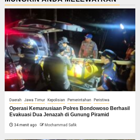
Daerah
Jawa Timur
Kepolisian
Pemerintahan
Peristiwa
Operasi Kemanusiaan Polres Bondowoso Berhasil
Evakuasi Dua Jenazah di Gunung Piramid
34 menit ago
Mochammad Safik