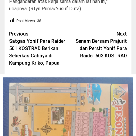
Pangandaran atas kerja sama dalam latihan ini,”
ucapnya. (Rtyn Prima/Yusuf Duta)
Post Views:
38
Post
Previous
Next
Satgas Yonif Para Raider
Senam Bersam Prajurit
navigation
501 KOSTRAD Berikan
dan Persit Yonif Para
Seberkas Cahaya di
Raider 503 KOSTRAD
Kampung Kriko, Papua