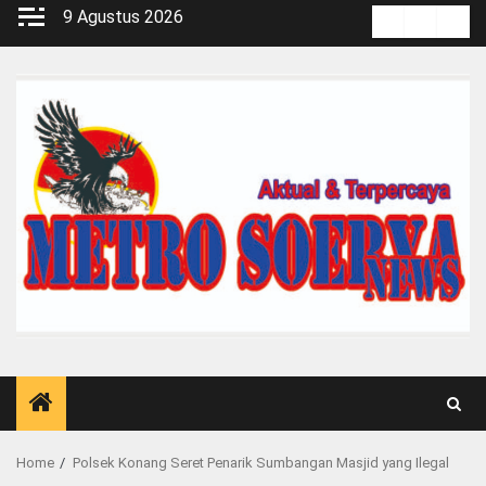
Skip
9 Agustus 2026
Kontak
Pedoma
Red
to
Media
content
Siber
Home
Polsek Konang Seret Penarik Sumbangan Masjid yang Ilegal