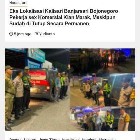
Nusantara
Eks Lokalisasi Kalisari Banjarsari Bojonegoro
Pekerja sex Komersial Kian Marak, Meskipun
Sudah di Tutup Secara Permanen
5 jam ago
Yudianto
Daerah
Hukum
Jawa Timur
Kepolisian
Kriminal
Metropolis