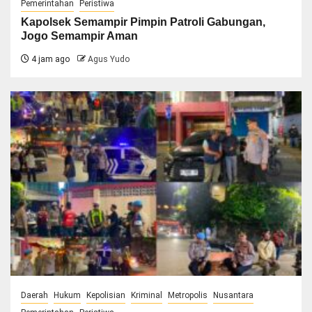
Pemerintahan
Peristiwa
Kapolsek Semampir Pimpin Patroli Gabungan,
Jogo Semampir Aman
4 jam ago
Agus Yudo
Daerah
Hukum
Kepolisian
Kriminal
Metropolis
Nusantara