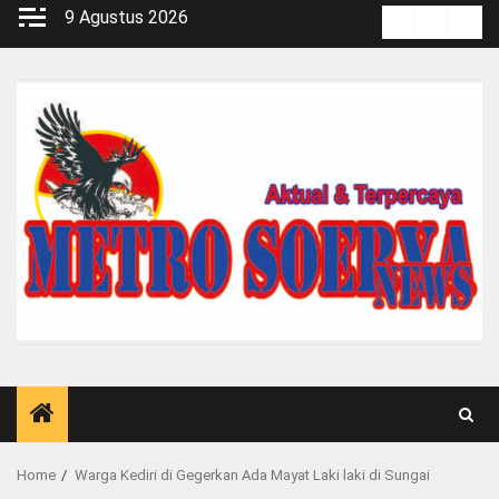
Skip
9 Agustus 2026
Kontak
Pedoma
Red
to
Media
content
Siber
Home
Warga Kediri di Gegerkan Ada Mayat Laki laki di Sungai