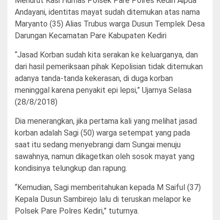
Menurut Kasi Humas Polsek Pare Polres Kediri Aipda
Andayani, identitas mayat sudah ditemukan atas nama
Maryanto (35) Alias Trubus warga Dusun Templek Desa
Darungan Kecamatan Pare Kabupaten Kediri
“Jasad Korban sudah kita serakan ke keluarganya, dan
dari hasil pemeriksaan pihak Kepolisian tidak ditemukan
adanya tanda-tanda kekerasan, di duga korban
meninggal karena penyakit epi lepsi,” Ujarnya Selasa
(28/8/2018)
Dia menerangkan, jika pertama kali yang melihat jasad
korban adalah Sagi (50) warga setempat yang pada
saat itu sedang menyebrangi dam Sungai menuju
sawahnya, namun dikagetkan oleh sosok mayat yang
kondisinya telungkup dan rapung.
“Kemudian, Sagi memberitahukan kepada M Saiful (37)
Kepala Dusun Sambirejo lalu di teruskan melapor ke
Polsek Pare Polres Kediri,” tuturnya.