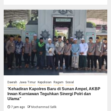
Daerah
Jawa Timur
Kepolisian
Ragam
Sosial
‘Kehadiran Kapolres Baru di Sunan Ampel, AKBP
Irwan Kurniawan Teguhkan Sinergi Polri dan
Ulama”
7 jam ago
Mochammad Safik