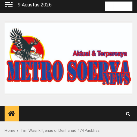
Skip
9 Agustus 2026
Kontak
Pedoma
Red
to
Media
content
Siber
Home
Tim Wasrik Itjenau di Denhanud 474 Paskhas