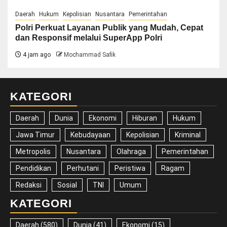
Daerah
Hukum
Kepolisian
Nusantara
Pemerintahan
Polri Perkuat Layanan Publik yang Mudah, Cepat
dan Responsif melalui SuperApp Polri
4 jam ago
Mochammad Safik
KATEGORI
Daerah
Dunia
Ekonomi
Hiburan
Hukum
Jawa Timur
Kebudayaan
Kepolisian
Kriminal
Metropolis
Nusantara
Olahraga
Pemerintahan
Pendidikan
Perhutani
Peristiwa
Ragam
Redaksi
Sosial
TNI
Umum
KATEGORI
Daerah
(580)
Dunia
(41)
Ekonomi
(15)