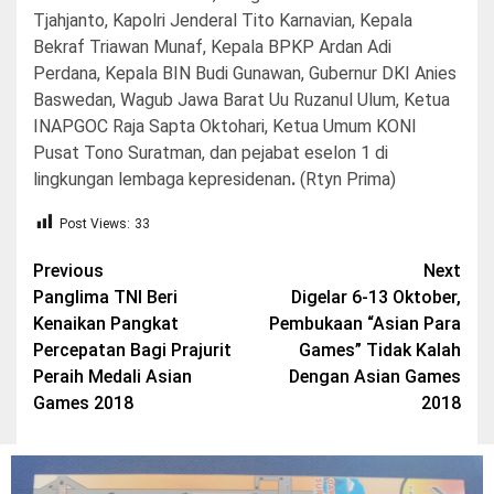
Tjahjanto, Kapolri Jenderal Tito Karnavian, Kepala
Bekraf Triawan Munaf, Kepala BPKP Ardan Adi
Perdana, Kepala BIN Budi Gunawan, Gubernur DKI Anies
Baswedan, Wagub Jawa Barat Uu Ruzanul Ulum, Ketua
INAPGOC Raja Sapta Oktohari, Ketua Umum KONI
Pusat Tono Suratman, dan pejabat eselon 1 di
lingkungan lembaga kepresidenan
.
(Rtyn Prima)
Post Views:
33
Post
Previous
Next
Panglima TNI Beri
Digelar 6-13 Oktober,
navigation
Kenaikan Pangkat
Pembukaan “Asian Para
Percepatan Bagi Prajurit
Games” Tidak Kalah
Peraih Medali Asian
Dengan Asian Games
Games 2018
2018