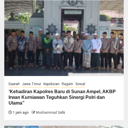
Daerah
Jawa Timur
Kepolisian
Ragam
Sosial
‘Kehadiran Kapolres Baru di Sunan Ampel, AKBP
Irwan Kurniawan Teguhkan Sinergi Polri dan
Ulama”
1 jam ago
Mochammad Safik