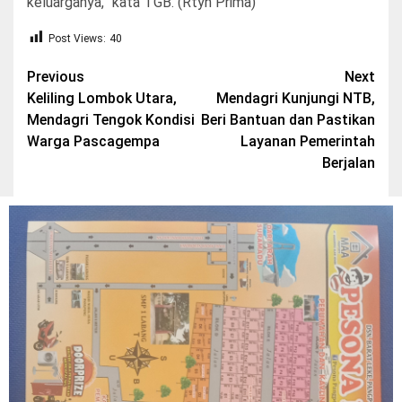
keluarganya,” kata TGB. (Rtyn Prima)
Post Views:
40
Post
Previous
Next
Keliling Lombok Utara,
Mendagri Kunjungi NTB,
navigation
Mendagri Tengok Kondisi
Beri Bantuan dan Pastikan
Warga Pascagempa
Layanan Pemerintah
Berjalan