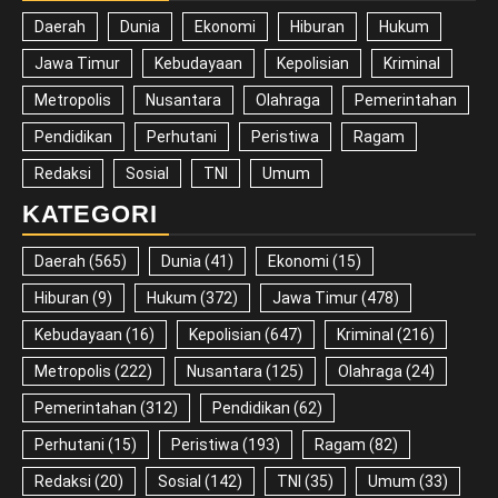
Daerah
Dunia
Ekonomi
Hiburan
Hukum
Jawa Timur
Kebudayaan
Kepolisian
Kriminal
Metropolis
Nusantara
Olahraga
Pemerintahan
Pendidikan
Perhutani
Peristiwa
Ragam
Redaksi
Sosial
TNI
Umum
KATEGORI
Daerah
(565)
Dunia
(41)
Ekonomi
(15)
Hiburan
(9)
Hukum
(372)
Jawa Timur
(478)
Kebudayaan
(16)
Kepolisian
(647)
Kriminal
(216)
Metropolis
(222)
Nusantara
(125)
Olahraga
(24)
Pemerintahan
(312)
Pendidikan
(62)
Perhutani
(15)
Peristiwa
(193)
Ragam
(82)
Redaksi
(20)
Sosial
(142)
TNI
(35)
Umum
(33)